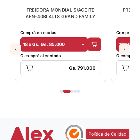
S
FREIDORA MONDIAL S/ACEITE
FREIDO
AFN-40BI 4LTS GRAND FAMILY
Comprá en cuotas
Comprá en 
18 x Gs. Gs. 85.000
17 x Gs. 
‹
›
O comprá al contado
O comprá al
Gs. 791.000
Política de Calidad