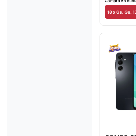
Comprá en cuot
18 x Gs. Gs. 