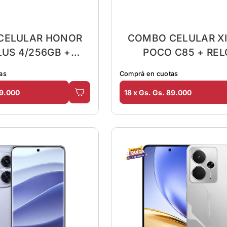
CELULAR HONOR
COMBO CELULAR X
LUS 4/256GB +
POCO C85 + REL
LAR + MOCHILA
as
Comprá en cuotas
99.000
18 x Gs. Gs. 89.000