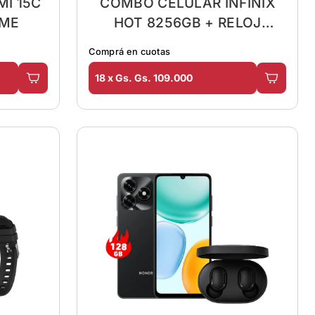
I 15C
COMBO CELULAR INFINIX
UME
HOT 8256GB + RELOJ
SMART
Comprá en cuotas
18 x Gs. Gs. 109.000