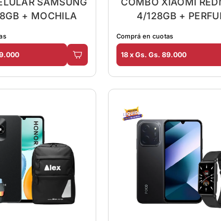
ELULAR SAMSUNG
COMBO XIAOMI REDM
28GB + MOCHILA
4/128GB + PERF
as
Comprá en cuotas
89.000
18 x Gs. Gs. 89.000