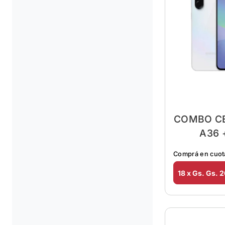
COMBO C
A36 
Comprá en cuot
18 x Gs. Gs. 