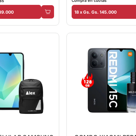
Comprá en cuotas
as
139.000
18 x Gs. Gs. 145.000