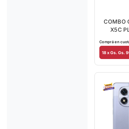
COMBO 
X5C P
AURICU
Comprá en cuot
18 x Gs. Gs. 