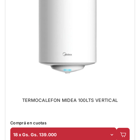
TERMOCALEFON MIDEA 100LTS VERTICAL
Comprá en cuotas
18 x Gs. Gs. 139.000