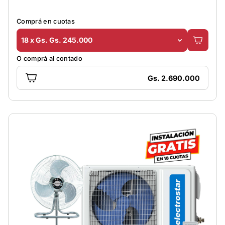
Comprá en cuotas
18 x Gs. Gs. 245.000
O comprá al contado
Gs. 2.690.000