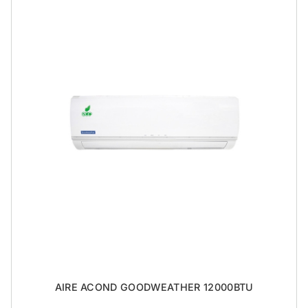
AIRE ACOND GOODWEATHER 12000BTU