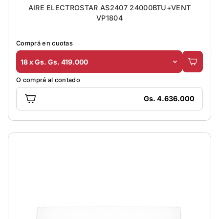
AIRE ELECTROSTAR AS2407 24000BTU+VENT
VP1804
Comprá en cuotas
18 x Gs. Gs. 419.000
O comprá al contado
Gs. 4.636.000