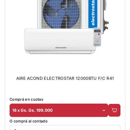
AIRE ACOND ELECTROSTAR 12000BTU F/C R41
Comprá en cuotas
18 x Gs. Gs. 199.000
O comprá al contado