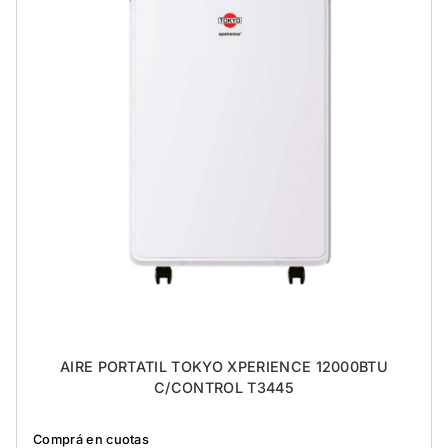
AIRE PORTATIL TOKYO XPERIENCE 12000BTU
C/CONTROL T3445
Comprá en cuotas