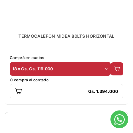
TERMOCALEFON MIDEA 80LTS HORIZONTAL
Comprá en cuotas
18 x Gs. Gs. 119.000
O comprá al contado
Gs. 1.394.000