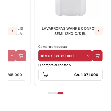
O comprá al
S
LAVARROPAS WANKE CONFORT
‹
›
SEMI 12KG C/S BL
Comprá en cuotas
18 x Gs. Gs. 89.000
O comprá al contado
Gs. 1.071.000