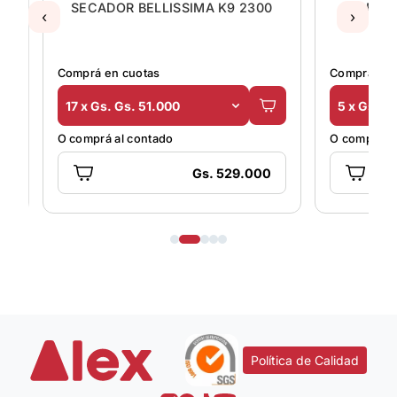
SECADOR BELLISSIMA K9 2300
SECA
‹
›
CH
Comprá en cuotas
Comprá en 
17 x Gs. Gs. 51.000
5 x Gs. G
O comprá al contado
O comprá al
Gs. 529.000
Política de Calidad