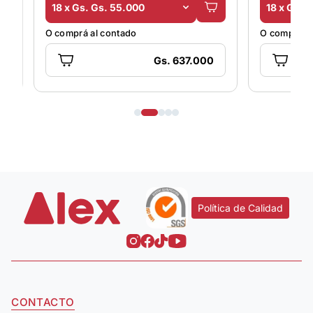
18 x Gs. Gs. 55.000
18 x Gs. 
O comprá al contado
O comprá al
Gs. 637.000
Política de Calidad
CONTACTO