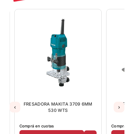
R
FRESADORA MAKITA 3709 6MM
CEPILL
‹
›
530 WTS
K
Comprá en cuotas
Comprá en 