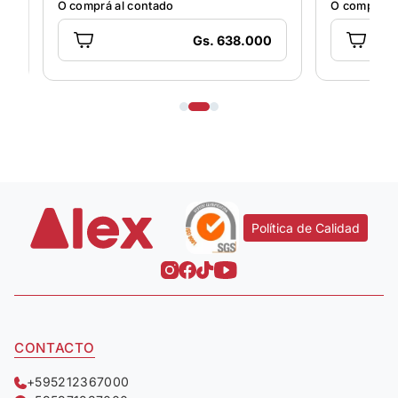
O comprá al contado
O comprá al
Gs. 638.000
Política de Calidad
CONTACTO
+595212367000