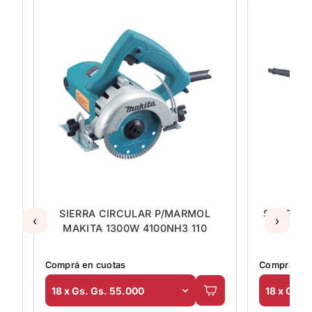
0W
SIERRA CIRCULAR P/MARMOL
SIERRA 
‹
›
MAKITA 1300W 4100NH3 110
Comprá en cuotas
Comprá en 
18 x Gs. Gs. 55.000
18 x Gs. 