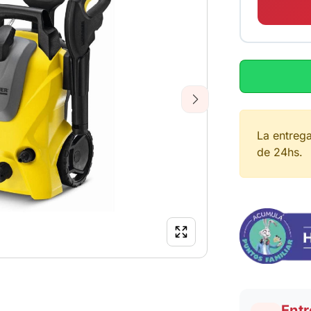
Next
La entreg
de 24hs.
Entr