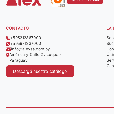
CONTACTO
LA
+595212367000
Sob
+595971237000
Suc
info@alexsa.com.py
Con
América y Calle 2 / Luque -
Últ
Paraguay
Ser
Cen
Descargá nuestro catálogo