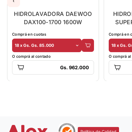
‹
HIDROLAVADORA DAEWOO
HIDR
DAX100-1700 1600W
SUPE
Comprá en cuotas
Comprá en 
18 x Gs. Gs. 85.000
18 x Gs. G
O comprá al contado
O comprá al
Gs. 962.000
Política de Calidad