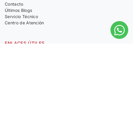
Contacto
Últimos Blogs
Servicio Técnico
Centro de Atención
ENLACES ÚTILES
e-Giftcard
Medios de Pago
Terminos y Condiciones
Preguntas Frecuentes
Políticas
Trabajá con nosotros
Suscribite a las novedades de Alex.
Informate de lo último de Alex Nuestras ofertas y
novedades directamente en tu email.