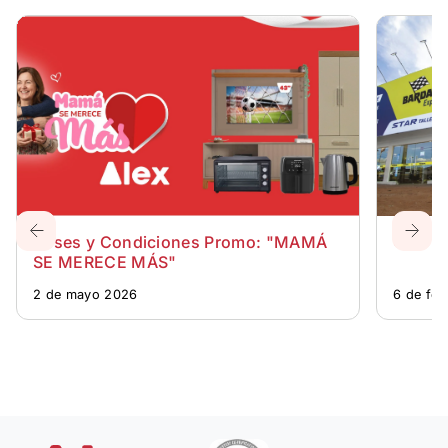
Bases y Condiciones Promo: "MAMÁ
CENTR
SE MERECE MÁS"
2 de mayo 2026
6 de fe