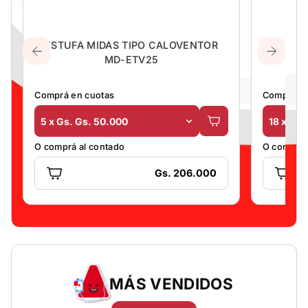
ESTUFA MIDAS TIPO CALOVENTOR
CON
MD-ETV25
VER
Comprá en cuotas
Comprá en
5 x Gs. Gs. 50.000
18 x Gs.
O comprá al contado
O comprá 
Gs. 206.000
MÁS VENDIDOS